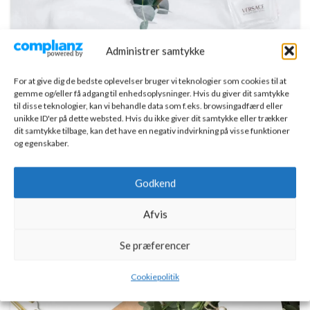
DECORATION
Administrer samtykke
Creative water features and exterior
For at give dig de bedste oplevelser bruger vi teknologier som cookies til at
0
Admin
gemme og/eller få adgang til enhedsoplysninger. Hvis du giver dit samtykke
til disse teknologier, kan vi behandle data som f.eks. browsingadfærd eller
Ac haca ullamcorper donec ante habi tasse donec imperdiet
unikke ID'er på dette websted. Hvis du ikke giver dit samtykke eller trækker
eturpis varius per a augue magna hac. Nec hac et
dit samtykke tilbage, kan det have en negativ indvirkning på visse funktioner
og egenskaber.
vestibulum duis a tincidunt ...
CONTINUE READING
Godkend
22
Afvis
JUN
Se præferencer
Cookiepolitik