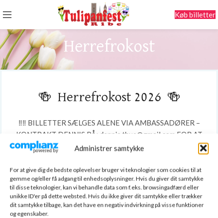
Køb billetter
Herrefrokost
🍻 Herrefrokost 2026 🍻
‼️‼️ BILLETTER SÆLGES ALENE VIA AMBASSADØRER –
KONTRAKT DENNIS PÅ: dennis.thue@gmail.com FOR AT
HØRE NÆRMERE ‼️‼️
Administrer samtykke
For at give dig de bedste oplevelser bruger vi teknologier som cookies til at
gemme og/eller få adgang til enhedsoplysninger. Hvis du giver dit samtykke
til disse teknologier, kan vi behandle data som f.eks. browsingadfærd eller
unikke ID'er på dette websted. Hvis du ikke giver dit samtykke eller trækker
dit samtykke tilbage, kan det have en negativ indvirkning på visse funktioner
og egenskaber.