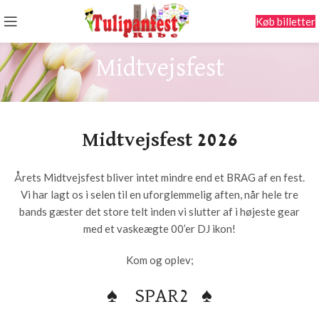
Køb billetter
Midtvejsfest
Midtvejsfest 2026
Årets Midtvejsfest bliver intet mindre end et BRAG af en fest.
Vi har lagt os i selen til en uforglemmelig aften, når hele tre
bands gæster det store telt inden vi slutter af i højeste gear
med et vaskeægte 00’er DJ ikon!
Kom og oplev;
♠️ SPAR2 ♠️