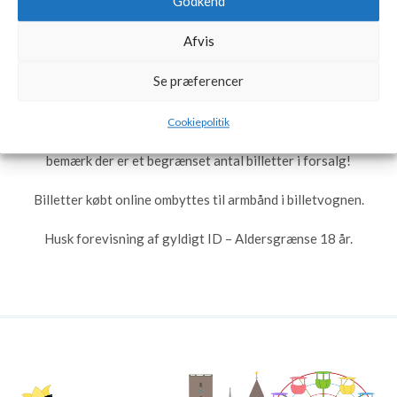
fyrer den max af !
Godkend
Afvis
TID OG STED: Det Store Telt – Teltet åbnes kl. 19:30 og
Se præferencer
festen lukker kl. 01:45.
Cookiepolitik
Billetsalg foregår via hjemmesiden samt billetvognene –
bemærk der er et begrænset antal billetter i forsalg!
Billetter købt online ombyttes til armbånd i billetvognen.
Husk forevisning af gyldigt ID – Aldersgrænse 18 år.