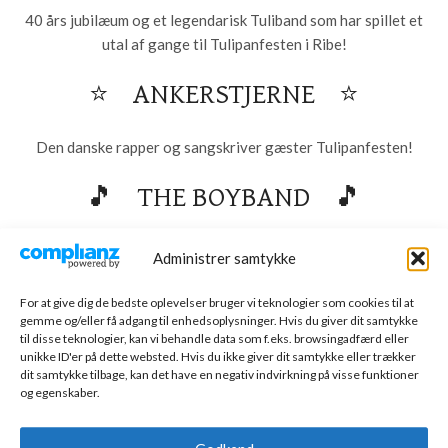
40 års jubilæum og et legendarisk Tuliband som har spillet et
utal af gange til Tulipanfesten i Ribe!
⭐ ANKERSTJERNE ⭐
Den danske rapper og sangskriver gæster Tulipanfesten!
🎵 THE BOYBAND 🎵
Drengene besøgte Tulipanfesten sidste år! Alle de største
Administrer samtykke
boyband hits gennem tiden! Drengene kan med garanti sparke
gang i festen!
For at give dig de bedste oplevelser bruger vi teknologier som cookies til at
gemme og/eller få adgang til enhedsoplysninger. Hvis du giver dit samtykke
til disse teknologier, kan vi behandle data som f.eks. browsingadfærd eller
🐊 DJ ALIGATOR 🐊
unikke ID'er på dette websted. Hvis du ikke giver dit samtykke eller trækker
dit samtykke tilbage, kan det have en negativ indvirkning på visse funktioner
og egenskaber.
Vi slutter Midtvejsfesten af med et kæmpe brag! 00’er nostalgi
fra øverste hylde, når en ægte kultlegende gæster teltet og